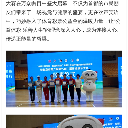
大赛在万众瞩目中盛大启幕，不仅为首都的市民朋
友们带来了一场视觉与健康的盛宴，更在欢声笑语
中，巧妙融入了体育彩票公益金的温暖力量，让“公
益体彩 乐善人生”的理念深入人心，成为连接人心、
传递正能量的桥梁。