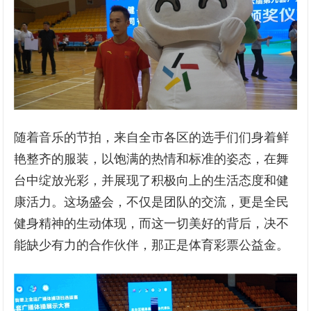
随着音乐的节拍，来自全市各区的选手们们身着鲜
艳整齐的服装，以饱满的热情和标准的姿态，在舞
台中绽放光彩，并展现了积极向上的生活态度和健
康活力。这场盛会，不仅是团队的交流，更是全民
健身精神的生动体现，而这一切美好的背后，决不
能缺少有力的合作伙伴，那正是体育彩票公益金。