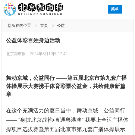
菜单
您所在的位置
首页
公益
公益体彩百姓身边活动
北京都市报
2024年8月10日 17:42
舞动京城，公益同行 ——第五届北京市第九套广播
体操展示大赛携手体育彩票公益金，共绘健康新篇
章
在这个充满活力的夏日当中，舞动京城，公益同行
—— “身披北京战袍•直通粤港澳” 我要上全运广播体
操项目选拔赛暨第五届北京市第九套广播体操展示