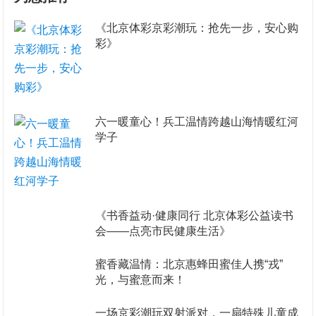
《北京体彩京彩潮玩：抢先一步，安心购
彩》
六一暖童心！兵工温情跨越山海情暖红河
学子
《书香益动·健康同行 北京体彩公益读书
会——点亮市民健康生活》
蜜香藏温情：北京惠蜂田蜜佳人携“戎”
光，与蜜意而来！
一场京彩潮玩双射派对，一扇特殊儿童成