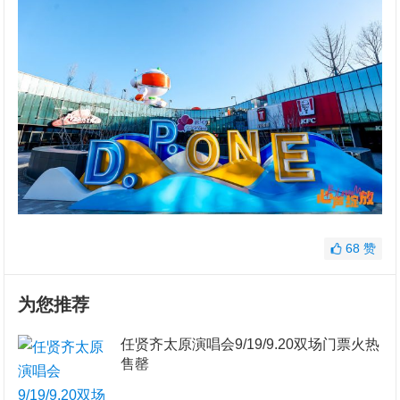
68
赞
为您推荐
任贤齐太原演唱会9/19/9.20双场门票火热
售罄