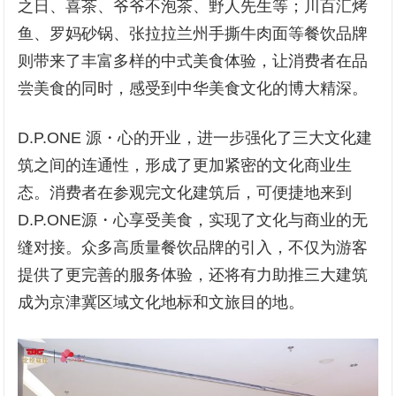
之日、喜茶、爷爷不泡茶、野人先生等；川百汇烤
鱼、罗妈砂锅、张拉拉兰州手撕牛肉面等餐饮品牌
则带来了丰富多样的中式美食体验，让消费者在品
尝美食的同时，感受到中华美食文化的博大精深。
D.P.ONE 源・心的开业，进一步强化了三大文化建
筑之间的连通性，形成了更加紧密的文化商业生
态。消费者在参观完文化建筑后，可便捷地来到
D.P.ONE源・心享受美食，实现了文化与商业的无
缝对接。众多高质量餐饮品牌的引入，不仅为游客
提供了更完善的服务体验，还将有力助推三大建筑
成为京津冀区域文化地标和文旅目的地。