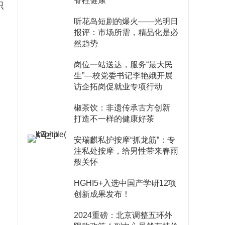
脊柱健康
织
听花岛短剧的爆火——光明日
报评：市场所需，精品化是必
然趋势
岗位一站送达，服务“最大民
生”—校党委书记李艳娥开展
访企拓岗促就业专项行动
椒茶饮：非遗传承古方创新
打造不一样的健康好茶
安瑞麒私护按摩“抓龙筋”：专
注私处按摩，给男性带来春雨
般关怀
HGHI5+入选中国产学研12项
创新成果发布！
2024重磅：北京调整五环外