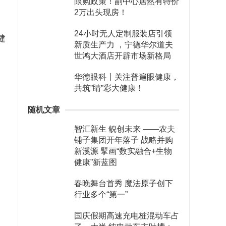
限购政策！副中心居然有特价
2万出头现房！
24小时无人定制服装店引领
健
新质生产力 ，宁德华尔道夫
世鸿大酒店开辟市场新格局
华德眼科丨关注普遍眼健康，
共筑”睛”彩大健康！
随机文章
智汇新生 鲵创未来 ——农夫
铺子集团开年落子 战略并购
新溪源 擘画“数实融合+生物
健康”新蓝图
春晚舞台首秀 魔法原子创下
行业多个“第一”
国庆假期高速充电桩混动车占