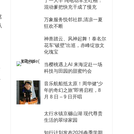
了一大半 纯电动车主吐槽：
混动爹把快充干成了慢充
这
万象服务悦邻社群,清凉一夏
从
狂欢不断
神兽踏云、风神起舞！泰名尔
花车“破壁”出巡，赤峰绽放文
化瑰宝
当樱桃遇上AI 来海淀赴一场
经
科技与田园的甜蜜约会
1
音乐航船抵太原！周华健“少
年的奇幻之旅”即将启程，8
月 8 日 – 9 日开唱
太行水镇京樾山湖 现代尊贵
生活的翠绿家园
知行计划发布2026春季学期