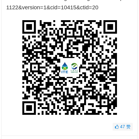
1122&version=1&cid=10415&ctid=20
47
赞