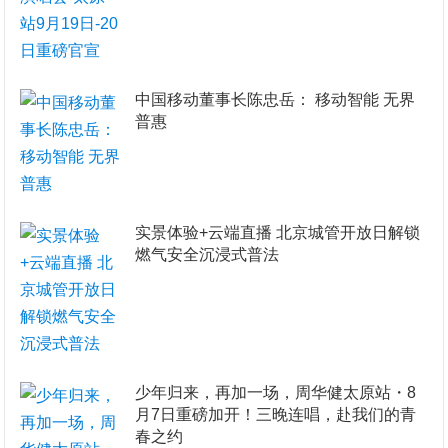
​中国移动董事长陈忠岳： 移动智能 无界
普惠
实景体验+云端直播 北京城管开放日解锁
燃气安全沉浸式普法
少年归来，再加一场，周华健太原站・8
月7日重磅加开！三晚连唱，赴我们的青
春之约