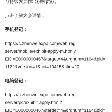
可持续发展作出积极贡献。
点击了解大会详情：
手机登记：
https://c.zhenweiexpo.com/web-reg-
server/mobile/exhibit-apply-m.html?
EID=E0000000467&target=4&orgnum=1164&pid=
1122&version=1&cid=10415&ctid=20
电脑登记：
https://c.zhenweiexpo.com/web-reg-
server/pc/exhibit-apply.html?
EID=E0000000467&target=4&orgnum=1164&pid=