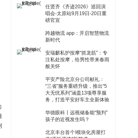
任贤齐《齐迹2026》巡回演
唱会-太原站9月19日-20日重
磅官宣
跨越物流 app：开启智慧物流
新时代
安瑞麒私护按摩“抓龙筋”：专
注私处按摩，给男性带来春雨
般关怀
平安产险北京分公司献礼：
“三省”服务重磅升级，推出“5
大无忧系列”涵盖13项尊享服
务，打造平安好车主全新体验
的
华德眼科丨远视储备能“预判”
雅
孩子的近视发生吗？
利
北京丰台首个!模块化房屋打