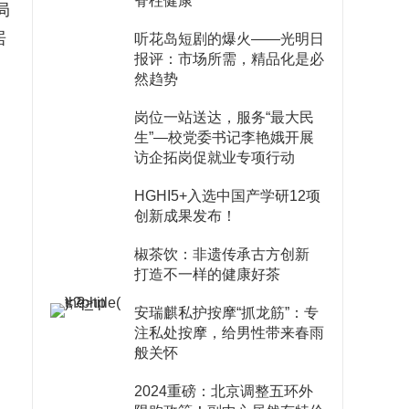
脊柱健康
局
居
听花岛短剧的爆火——光明日
报评：市场所需，精品化是必
然趋势
岗位一站送达，服务“最大民
生”—校党委书记李艳娥开展
访企拓岗促就业专项行动
HGHI5+入选中国产学研12项
创新成果发布！
椒茶饮：非遗传承古方创新
打造不一样的健康好茶
安瑞麒私护按摩“抓龙筋”：专
注私处按摩，给男性带来春雨
般关怀
2024重磅：北京调整五环外