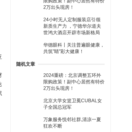
限购政策！副中心居然有特价
2万出头现房！
24小时无人定制服装店引领
新质生产力 ，宁德华尔道夫
世鸿大酒店开辟市场新格局
华德眼科丨关注普遍眼健康，
共筑”睛”彩大健康！
亚
随机文章
材
2024重磅：北京调整五环外
限购政策！副中心居然有特价
达
2万出头现房！
累
北京大学女篮卫冕CUBAL女
子全国总冠军
万象服务悦邻社群,清凉一夏
狂欢不断