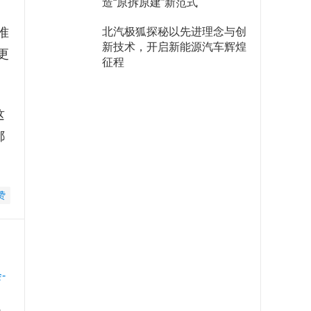
造“原拆原建”新范式
准
​北汽极狐探秘以先进理念与创
新技术，开启新能源汽车辉煌
更
征程
这
都
赞