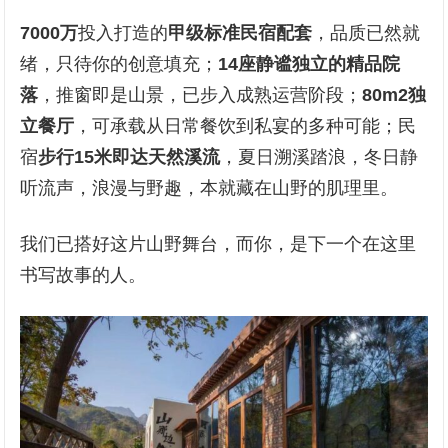
7000万
投入打造的
甲级标准民宿配套
，品质已然就
绪，只待你的创意填充；
14座静谧独立的精品院
落
，推窗即是山景，已步入成熟运营阶段；
80m
2
独
立餐厅
，可承载从日常餐饮到私宴的多种可能；民
宿
步行15米即达天然溪流
，夏日溯溪踏浪，冬日静
听流声，浪漫与野趣，本就藏在山野的肌理里。
我们已搭好这片山野舞台，而你，是下一个在这里
书写故事的人。