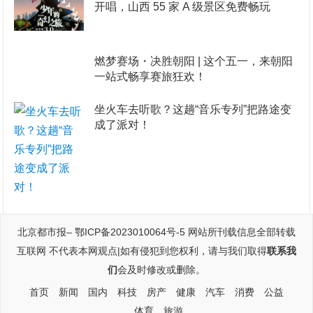
开唱，山西 55 家 A 级景区免费畅玩
燃梦赛场・决胜朝阳 | 这个五一，来朝阳
一站式畅享赛旅狂欢！
坐火车去听歌？这趟“音乐专列”把路途变
成了派对！
北京都市报
–
鄂ICP备2023010064号-5
网站所刊载信息全部转载
互联网 不代表本网观点|如有侵犯到您权利，请与我们取得
联系我
们
会及时修改或删除。
首页
新闻
国内
科技
房产
健康
汽车
消费
公益
体育
旅游