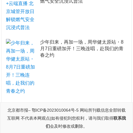
燃气安全沉浸式普法
少年归来，再加一场，周华健太原站・8
月7日重磅加开！三晚连唱，赴我们的青
春之约
北京都市报
–
鄂ICP备2023010064号-5
网站所刊载信息全部转载
互联网 不代表本网观点|如有侵犯到您权利，请与我们取得
联系我
们
会及时修改或删除。