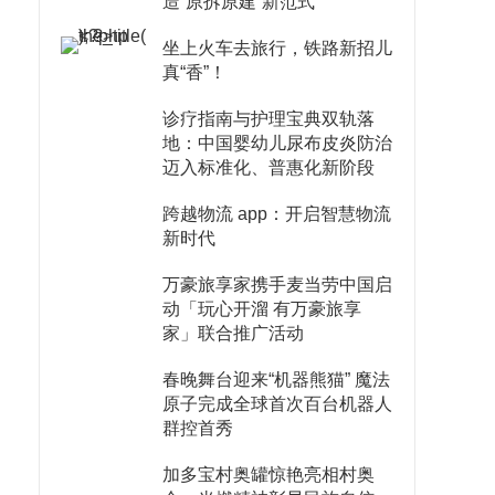
造“原拆原建”新范式
坐上火车去旅行，铁路新招儿
真“香”！
诊疗指南与护理宝典双轨落
地：中国婴幼儿尿布皮炎防治
迈入标准化、普惠化新阶段
跨越物流 app：开启智慧物流
新时代
万豪旅享家携手麦当劳中国启
动「玩心开溜 有万豪旅享
家」联合推广活动
春晚舞台迎来“机器熊猫” 魔法
原子完成全球首次百台机器人
群控首秀
加多宝村奥罐惊艳亮相村奥