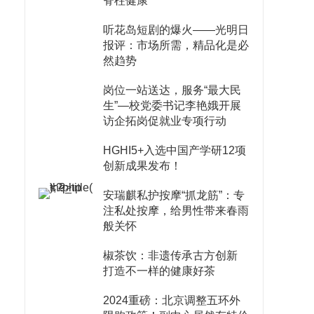
脊柱健康
听花岛短剧的爆火——光明日
报评：市场所需，精品化是必
然趋势
岗位一站送达，服务“最大民
生”—校党委书记李艳娥开展
访企拓岗促就业专项行动
HGHI5+入选中国产学研12项
创新成果发布！
安瑞麒私护按摩“抓龙筋”：专
注私处按摩，给男性带来春雨
般关怀
椒茶饮：非遗传承古方创新
打造不一样的健康好茶
2024重磅：北京调整五环外