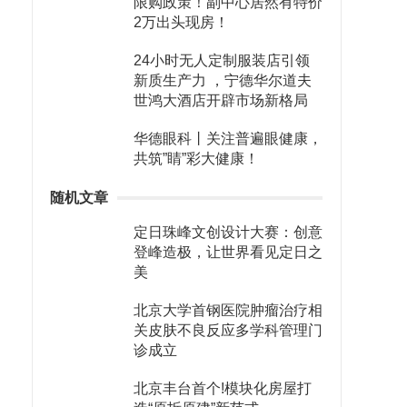
限购政策！副中心居然有特价
2万出头现房！
24小时无人定制服装店引领
新质生产力 ，宁德华尔道夫
世鸿大酒店开辟市场新格局
华德眼科丨关注普遍眼健康，
共筑”睛”彩大健康！
随机文章
定日珠峰文创设计大赛：创意
登峰造极，让世界看见定日之
美
北京大学首钢医院肿瘤治疗相
关皮肤不良反应多学科管理门
诊成立
北京丰台首个!模块化房屋打