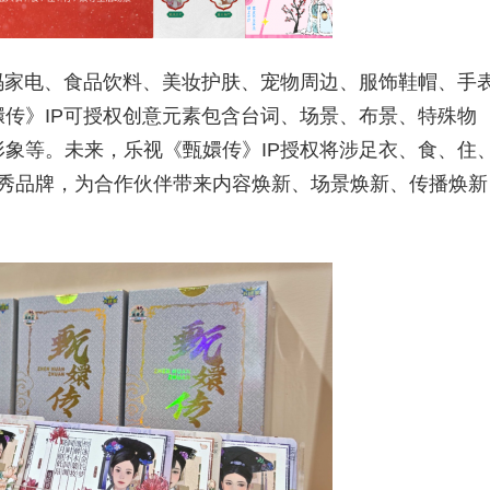
码家电、⻝品饮料、美妆护肤、宠物周边、服饰鞋帽、手
传》IP可授权创意元素包含台词、场景、布景、特殊物
象等。未来，乐视《甄嬛传》IP授权将涉足衣、⻝、住
优秀品牌，为合作伙伴带来内容焕新、场景焕新、传播焕新