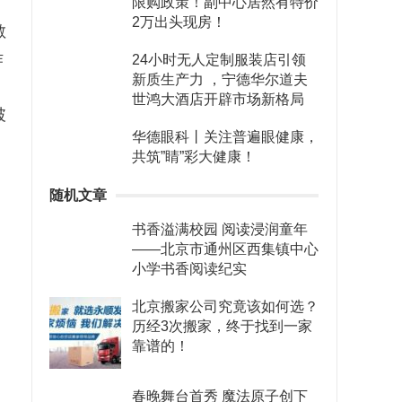
限购政策！副中心居然有特价
2万出头现房！
敏
作
24小时无人定制服装店引领
新质生产力 ，宁德华尔道夫
、
世鸿大酒店开辟市场新格局
破
华德眼科丨关注普遍眼健康，
共筑”睛”彩大健康！
随机文章
书香溢满校园 阅读浸润童年
——北京市通州区西集镇中心
小学书香阅读纪实
北京搬家公司究竟该如何选？
历经3次搬家，终于找到一家
靠谱的！
春晚舞台首秀 魔法原子创下