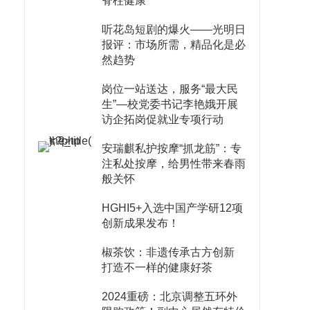
脊柱健康
听花岛短剧的爆火——光明日
报评：市场所需，精品化是必
然趋势
岗位一站送达，服务“最大民
生”—校党委书记李艳娥开展
访企拓岗促就业专项行动
安瑞麒私护按摩“抓龙筋”：专
注私处按摩，给男性带来春雨
般关怀
HGHI5+入选中国产学研12项
创新成果发布！
椒茶饮：非遗传承古方创新
打造不一样的健康好茶
2024重磅：北京调整五环外