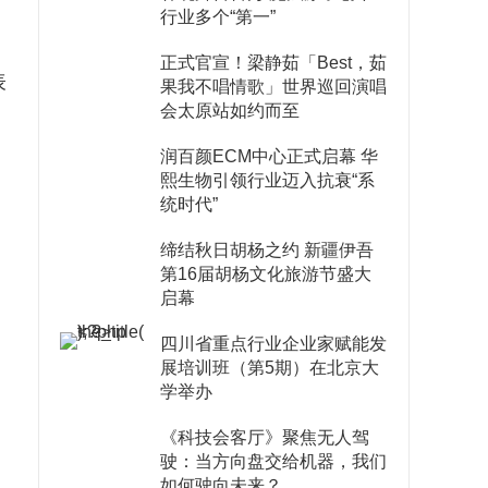
行业多个“第一”
正式官宣！梁静茹「Best，茹
表
果我不唱情歌」世界巡回演唱
会太原站如约而至
、
润百颜ECM中心正式启幕 华
熙生物引领行业迈入抗衰“系
统时代”
缔结秋日胡杨之约 新疆伊吾
第16届胡杨文化旅游节盛大
启幕
四川省重点行业企业家赋能发
展培训班（第5期）在北京大
学举办
《科技会客厅》聚焦无人驾
驶：当方向盘交给机器，我们
如何驶向未来？