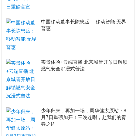
​中国移动董事长陈忠岳： 移动智能 无界
普惠
实景体验+云端直播 北京城管开放日解锁
燃气安全沉浸式普法
少年归来，再加一场，周华健太原站・8
月7日重磅加开！三晚连唱，赴我们的青
春之约