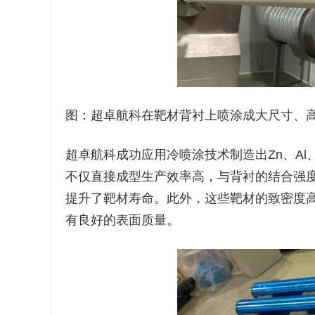
图：超卓航科在靶材背衬上喷涂成大尺寸、
超卓航科成功应用冷喷涂技术制造出Zn、Al、
不仅直接成型生产效率高，与背衬的结合强度
提升了靶材寿命。此外，这些靶材的致密度
有良好的表面质量。