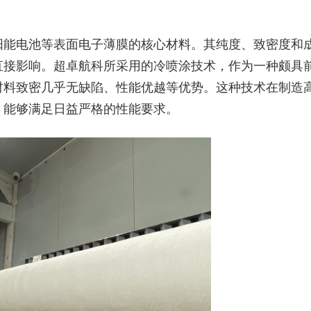
阳能电池等表面电子薄膜的核心材料。其纯度、致密度和
直接影响。超卓航科所采用的冷喷涂技术，作为一种颇具
材料致密几乎无缺陷、性能优越等优势。这种技术在制造
，能够满足日益严格的性能要求。