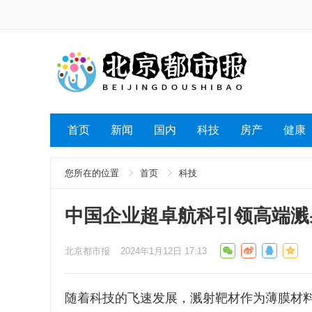
首页
新闻
国内
科技
房产
健康
您所在的位置
首页
科技
中国企业超卓航科引领高端溅
北京都市报
2024年1月12日 17:13
随着科技的飞速发展，溅射靶材作为薄膜材