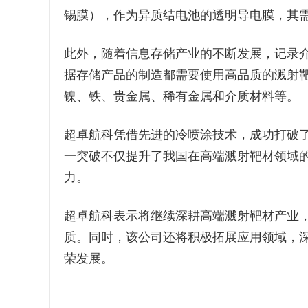
锡膜），作为异质结电池的透明导电膜，其
此外，随着信息存储产业的不断发展，记录
据存储产品的制造都需要使用高品质的溅射
镍、铁、贵金属、稀有金属和介质材料等。
超卓航科凭借先进的冷喷涂技术，成功打破
一突破不仅提升了我国在高端溅射靶材领域
力。
超卓航科表示将继续深耕高端溅射靶材产业
质。同时，该公司还将积极拓展应用领域，
荣发展。