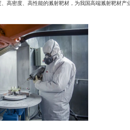
度、高密度、高性能的溅射靶材，为我国高端溅射靶材产