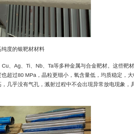
高纯度的银靶材材料
Cu、Ag、Ti、Nb、Ta等多种金属与合金靶材。这些靶
也超过80 MPa，晶粒更细小，氧含量低，均质稳定，大
高，几乎没有气孔，溅射过程中不会出现异常放电现象，