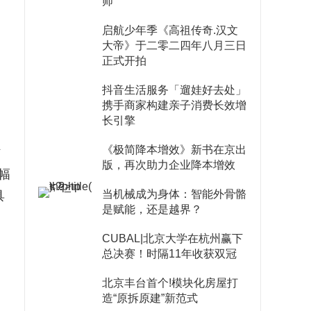
师
启航少年季《高祖传奇.汉文
大帝》于二零二四年八月三日
正式开拍
抖音生活服务「遛娃好去处」
携手商家构建亲子消费长效增
长引擎
《极简降本增效》新书在京出
材
版，再次助力企业降本增效
幅
当机械成为身体：智能外骨骼
具
是赋能，还是越界？
CUBAL|北京大学在杭州赢下
总决赛！时隔11年收获双冠
北京丰台首个!模块化房屋打
造“原拆原建”新范式