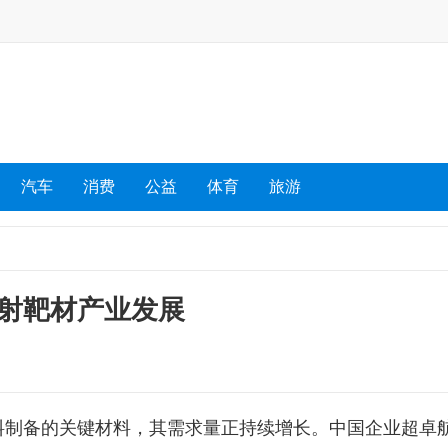
汽车
消费
公益
体育
旅游
射靶材产业发展
料制备的关键材料，其需求量正持续增长。中国企业超卓