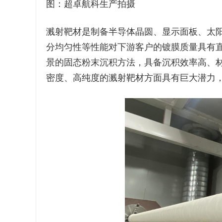
图：超卓航科生产拍摄
溅射靶材是制备半导体晶圆、显示面板、太
分均匀性等性能对下游客户的镀膜质量具有
景的固态粉末沉积方法，具备沉积效率高、
密度、高纯度的溅射靶材方面具有巨大潜力