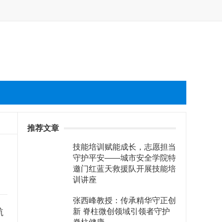
推荐文章
技能培训赋能成长，志愿担当
守护平安——城市安全学院特
邀门红蓝天救援队开展技能培
训讲座
张西峰教授：传承精华守正创
航
新 脊柱微创领域引领者守护