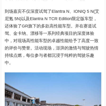
到场嘉宾不仅深度试驾了Elantra N、IONIQ 5 N(艾
尼氪 5N)以及Elantra N TCR Edition限定版车型，
还体验了GR旗下的多款高性能车型。并在赛道试
驾、金卡纳、漂移等一系列经典项目的深度体验
中，对现场高性能车型的卓越性能给予了高度一致
的评价与赞誉。活动现场，澎湃的激情与驾驶热情
持续点燃，每位参与者都沉浸于纯粹的驾驶乐趣
中。