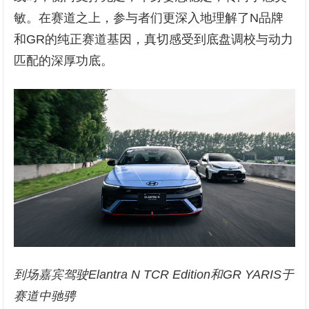
敏。在赛道之上，参与者们更深入地理解了N品牌
和GR的纯正赛道基因，真切感受到底盘调校与动力
匹配的深厚功底。
到场嘉宾驾驶Elantra N TCR Edition和GR YARIS于
赛道中驰骋