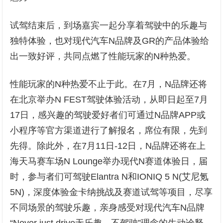
试驾结束后，到场嘉宾一起分享着驾驶中的乐趣与
独特体验，也对现代汽车N品牌及GR的产品体验给
出一致好评，共同点燃了性能玩家的N种热爱。
性能玩家的N种热爱不止于此。在7月，N品牌还将
在北京举办N FEST驾驶体验活动，从即日起至7月
17日，感兴趣的驾驶爱好者们可通过N品牌APP或
小程序等官方渠道进行了解报名，席位有限，先到
先得。除此外，在7月11日-12日，N品牌还将在上
海天马赛车场N Lounge举办现代N赛道体验日，届
时，参与者们可驾驶Elantra N和IONIQ 5 N(艾尼氪
5N)，深度体验金卡纳挑战及赛道试驾等项目，尽享
不同场景的驾驶乐趣，亲身感受对现代汽车N品牌
“Never just drive无乐趣，不驾驶”理念的生动诠释。