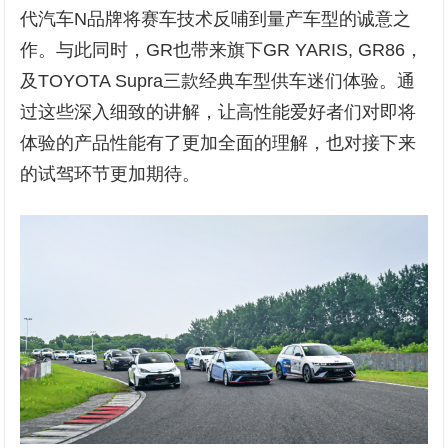
代汽车N品牌将赛车技术反哺到量产车型的诚意之
作。与此同时，GR也带来旗下GR YARIS, GR86，
及TOYOTA Supra三款经典车型供车迷们体验。通
过这些深入细致的讲解，让高性能爱好者们对即将
体验的产品性能有了更加全面的理解，也对接下来
的试驾环节更加期待。