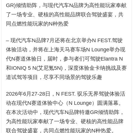
GR)倾情助阵，与现代汽车N品牌为高性能玩家奉献
了一场专业、硬核的高性能品牌联合驾驶盛宴，共
同点燃性能玩家的N种热爱
– 现代汽车N品牌7月还将在北京举办N FEST.驾驶
体验活动，并将在上海天马赛车场N Lounge举办现
代N赛道体验日，届时，参与者们可驾驶Elantra N
和IONIQ 5 N(艾尼氪5N)，深度体验金卡纳挑战及赛
道试驾等项目，尽享不同场景的驾驶乐趣
2026年6月27-28日，N FEST. 驭乐无界驾驶体验活
动在现代N赛道体验中心（N Lounge）圆满落幕。
在本次活动中，现代汽车N品牌特邀GR倾情助阵，
为高性能玩家奉献了一场专业、硬核的高性能品牌
联合驾驶盛宴，共同点燃性能玩家的N种热爱。