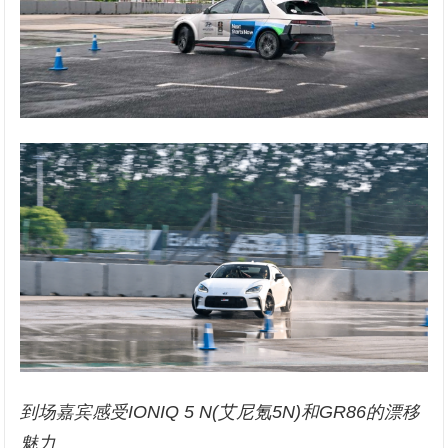
到场嘉宾感受IONIQ 5 N(艾尼氪5N)和GR86的漂移
魅力