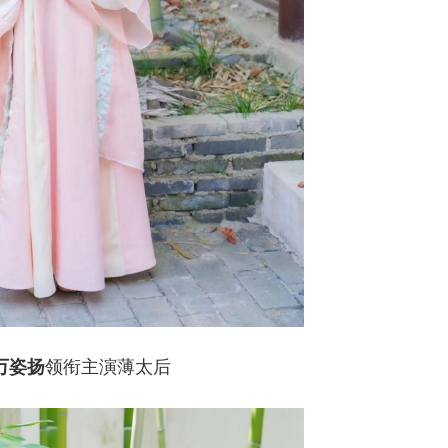
万姿扬
领衔主演薄太后