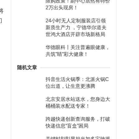
限购政策！副中心居然有特价
2万出头现房！
将
们
24小时无人定制服装店引领
新质生产力 ，宁德华尔道夫
世鸿大酒店开辟市场新格局
华德眼科丨关注普遍眼健康，
共筑”睛”彩大健康！
随机文章
抖音生活火锅季：北派火锅C
位出道，让生意更沸腾
北京安居水站送水，您身边大
桶桶装水配送专家！
跨越快递创新查询服务，打破
快递信息“盲盒”困局
关键时刻彰显担当加多宝驰援