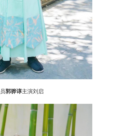
员
郭骅谆
主演刘启