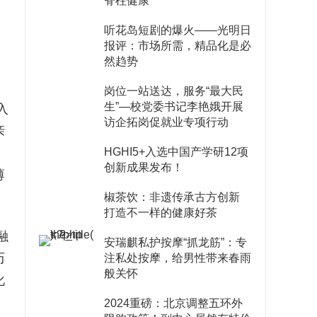
脊柱健康
听花岛短剧的爆火——光明日
报评：市场所需，精品化是必
然趋势
岗位一站送达，服务“最大民
生”—校党委书记李艳娥开展
入
访企拓岗促就业专项行动
亲
HGHI5+入选中国产学研12项
创新成果发布！
薄
。
椒茶饮：非遗传承古方创新
打造不一样的健康好茶
融
安瑞麒私护按摩“抓龙筋”：专
历
注私处按摩，给男性带来春雨
般关怀
化
2024重磅：北京调整五环外