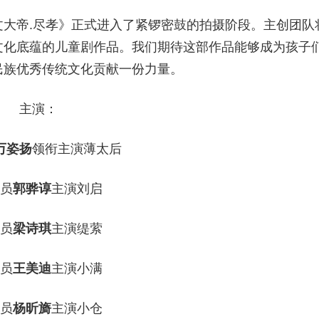
大帝.尽孝》正式进入了紧锣密鼓的拍摄阶段。主创团队
文化底蕴的儿童剧作品。我们期待这部作品能够成为孩子
民族优秀传统文化贡献一份力量。
主演：
万姿扬
领衔主演薄太后
员
郭骅谆
主演刘启
员
梁诗琪
主演缇萦
员
王美迪
主演小满
员
杨昕旖
主演小仓