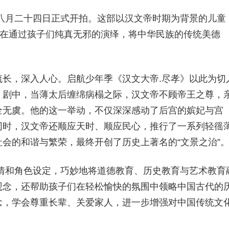
八月二十四日正式开拍。这部以汉文帝时期为背景的儿童
旨在通过孩子们纯真无邪的演绎，将中华民族的传统美德
长，深入人心。启航少年季《汉文大帝.尽孝》以此为切
。剧中，当薄太后缠绵病榻之际，汉文帝不顾帝王之尊，
全无虞。他的这一举动，不仅深深感动了后宫的嫔妃与宫
同时，汉文帝还顺应天时、顺应民心，推行了一系列轻徭
会的和谐与繁荣，最终开创了历史上著名的“文景之治”
情和角色设定，巧妙地将道德教育、历史教育与艺术教育
观念，还帮助孩子们在轻松愉快的氛围中领略中国古代的
念，学会尊重长辈、关爱家人，进一步增强对中国传统文