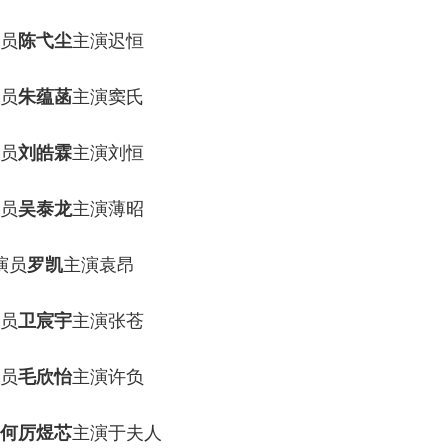
员
陈弋尘
主演迟恒
员
朱蕴菡
主演窦氏
员
刘皓霖
主演刘恒
员
吴泰龙
主演薄昭
演员
罗凯
主演袁昂
员
卫宸宇
主演张苍
员
毛欣怡
主演许负
何厉煜芯
主演于夫人